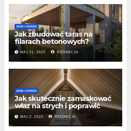
DOM I OGRÓD
Jak zbudować taras na
filarach betonowych?
MAJ 31, 2025
REDAKCJA
DOM I OGRÓD
Jak skutecznie zamaskować
właz na strych i poprawić
estetykę pomieszczenia?
MAJ 2, 2025
REDAKCJA