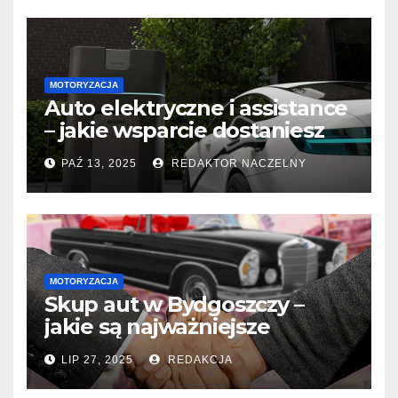
MOTORYZACJA
Auto elektryczne i assistance
– jakie wsparcie dostaniesz
na drodze?
PAŹ 13, 2025
REDAKTOR NACZELNY
MOTORYZACJA
Skup aut w Bydgoszczy –
jakie są najważniejsze
korzyści?
LIP 27, 2025
REDAKCJA