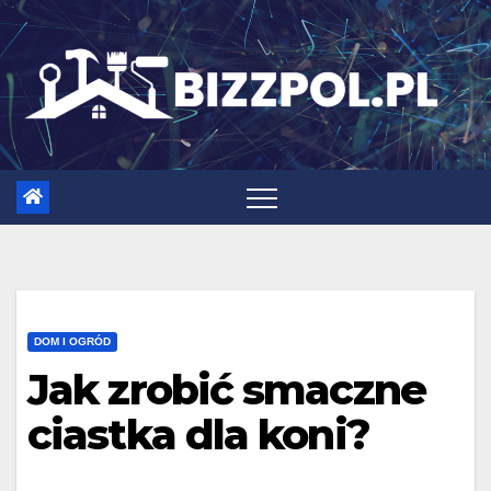
Skip
to
content
DOM I OGRÓD
Jak zrobić smaczne
ciastka dla koni?