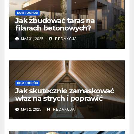
DOM I OGRÓD
Jak zbudować taras na
filarach betonowych?
MAJ 31, 2025
REDAKCJA
DOM I OGRÓD
Jak skutecznie zamaskować
właz na strych i poprawić
estetykę pomieszczenia?
MAJ 2, 2025
REDAKCJA